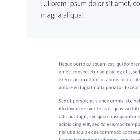
…Lorem ipsum dolor sit amet, con
magna aliqua!
Neque porro quisquam est, qui dolorem
amet, consectetur adipisicing elit, s
exercitation ullamco laboris nisi ut a
dolore eu fugiat nulla pariatur. Except
Sed ut perspiciatis unde omnis iste 
illo inventore veritatis et quasi arch
odit aut fugit, sed quia consequuntur
adipisicing elit, sed do eiusmod temp
nisi ut aliquip ex ea commodo consequat
Lorem ipsum dolor sit amet, consectet