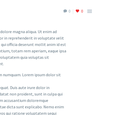

0
0
t dolore magna aliqua. Ut enim ad
r in reprehenderit in voluptate velit
qui officia deserunt mollit anim id est
antium, totam rem aperiam, eaque ipsa
 voluptatem quia voluptas sit
nt.
 non numquam. Lorem ipsum dolor sit
uat. Duis aute irure dolor in
datat non proident, sunt in culpa qui
tatem accusantium doloremque
vitae dicta sunt explicabo. Nemo enim
eos qui ratione voluptatem sequi