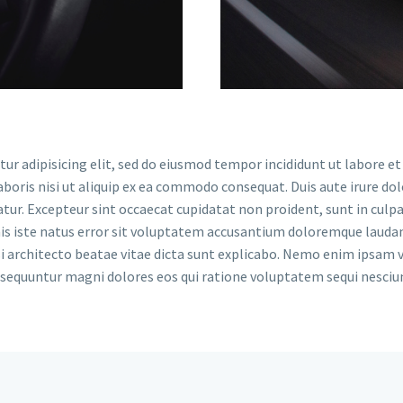
ur adipisicing elit, sed do eiusmod tempor incididunt ut labore e
oris nisi ut aliquip ex ea commodo consequat. Duis aute irure dolo
atur. Excepteur sint occaecat cupidatat non proident, sunt in culpa 
nis iste natus error sit voluptatem accusantium doloremque laud
asi architecto beatae vitae dicta sunt explicabo. Nemo enim ipsam
a sequuntur magni dolores eos qui ratione voluptatem sequi nesciu