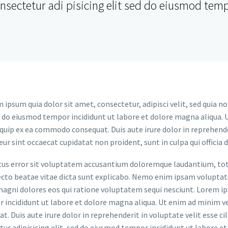
sectetur adi pisicing elit sed do eiusmod tempo
 ipsum quia dolor sit amet, consectetur, adipisci velit, sed quia
ed do eiusmod tempor incididunt ut labore et dolore magna aliqua.
liquip ex ea commodo consequat. Duis aute irure dolor in reprehende
eur sint occaecat cupidatat non proident, sunt in culpa qui officia
natus error sit voluptatem accusantium doloremque laudantium, t
itecto beatae vitae dicta sunt explicabo. Nemo enim ipsam volupta
 magni dolores eos qui ratione voluptatem sequi nesciunt. Lorem i
or incididunt ut labore et dolore magna aliqua. Ut enim ad minim v
. Duis aute irure dolor in reprehenderit in voluptate velit esse cil
ur adipisicing elit, sed do eiusmod tempor incididunt ut labore e