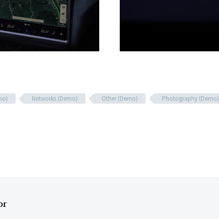
mo)
Networks (Demo)
Other (Demo)
Photography (Demo)
or