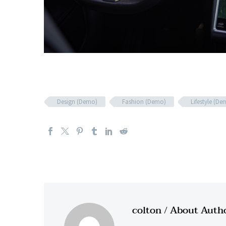
Design (Demo)
Fashion (Demo)
Lifestyle (De
colton
/ About Auth