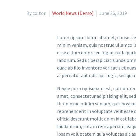
By colton
World News (Demo)
June 26, 2019
Lorem ipsum dolor sit amet, consectet
minim veniam, quis nostrud ullamco lab
esse cillum dolore eu fugiat nulla pari
laborum. Sed ut perspiciatis unde om
quae ab illo inventore veritatis et qu
aspernatur aut odit aut fugit, sed qui
Neque porro quisquam est, qui dolorem
amet, consectetur adipisicing elit, s
Ut enim ad minim veniam, quis nostrud 
reprehenderit in voluptate velit esse c
officia deserunt mollit anim id est l
laudantium, totam rem aperiam, eaque 
ipsam voluptatem quia voluptas sit as