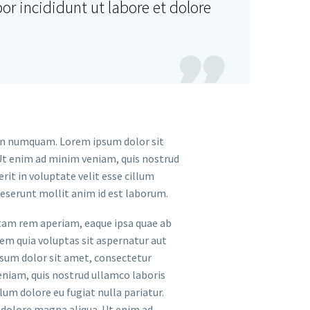
r incididunt ut labore et dolore

 non numquam. Lorem ipsum dolor sit
 Ut enim ad minim veniam, quis nostrud
rit in voluptate velit esse cillum
 deserunt mollit anim id est laborum.
otam rem aperiam, eaque ipsa quae ab
tem quia voluptas sit aspernatur aut
psum dolor sit amet, consectetur
eniam, quis nostrud ullamco laboris
lum dolore eu fugiat nulla pariatur.
t dolore magna aliqua. Ut enim ad