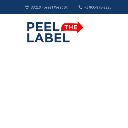
33219 Forest West St.
+1 800-875-2235
The 