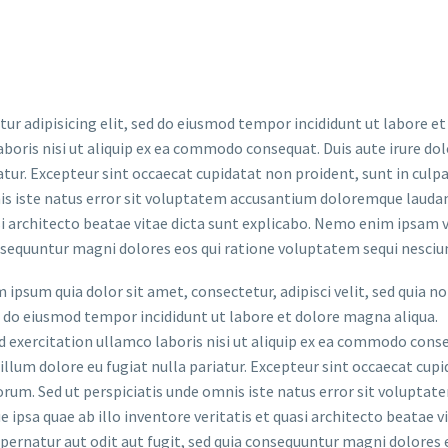
ur adipisicing elit, sed do eiusmod tempor incididunt ut labore e
oris nisi ut aliquip ex ea commodo consequat. Duis aute irure dolo
atur. Excepteur sint occaecat cupidatat non proident, sunt in culpa 
nis iste natus error sit voluptatem accusantium doloremque laud
asi architecto beatae vitae dicta sunt explicabo. Nemo enim ipsam
a sequuntur magni dolores eos qui ratione voluptatem sequi nesciu
 ipsum quia dolor sit amet, consectetur, adipisci velit, sed quia
ed do eiusmod tempor incididunt ut labore et dolore magna aliqua.
exercitation ullamco laboris nisi ut aliquip ex ea commodo conseq
illum dolore eu fugiat nulla pariatur. Excepteur sint occaecat cupi
aborum. Sed ut perspiciatis unde omnis iste natus error sit volup
ipsa quae ab illo inventore veritatis et quasi architecto beatae 
pernatur aut odit aut fugit, sed quia consequuntur magni dolores 