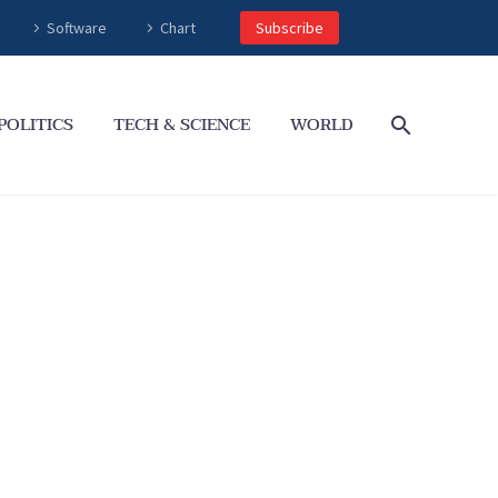
Software
Chart
Subscribe
POLITICS
TECH & SCIENCE
WORLD
dates