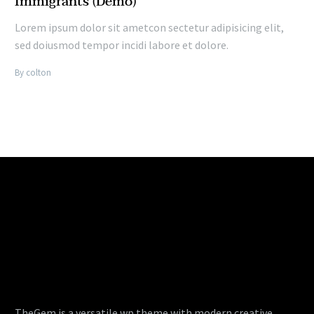
Immigrants (Demo)
Lorem ipsum dolor sit ametcon sectetur adipisicing elit,
sed doiusmod tempor incidi labore et dolore.
By colton
TheGem is a versatile wp theme with modern creative