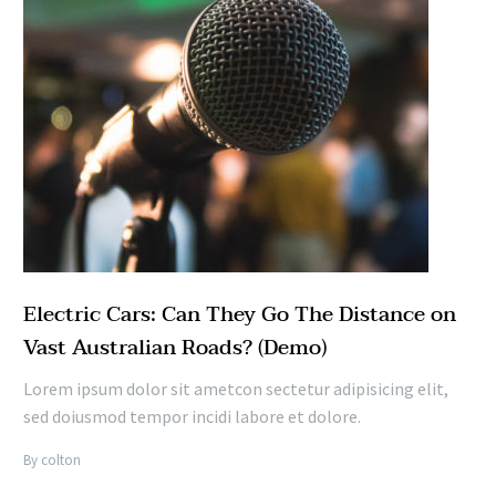
Electric Cars: Can They Go The Distance on
Vast Australian Roads? (Demo)
Lorem ipsum dolor sit ametcon sectetur adipisicing elit,
sed doiusmod tempor incidi labore et dolore.
By colton