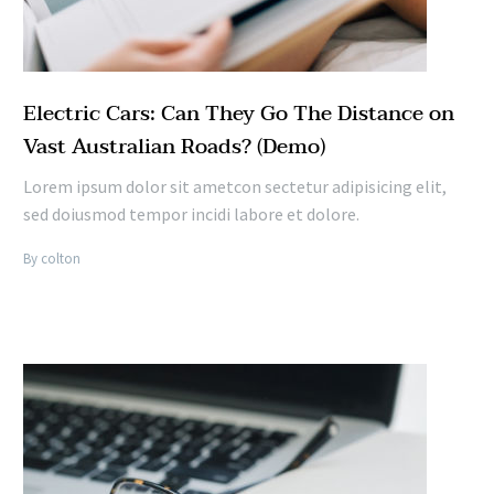
Electric Cars: Can They Go The Distance on
Vast Australian Roads? (Demo)
Lorem ipsum dolor sit ametcon sectetur adipisicing elit,
sed doiusmod tempor incidi labore et dolore.
By colton