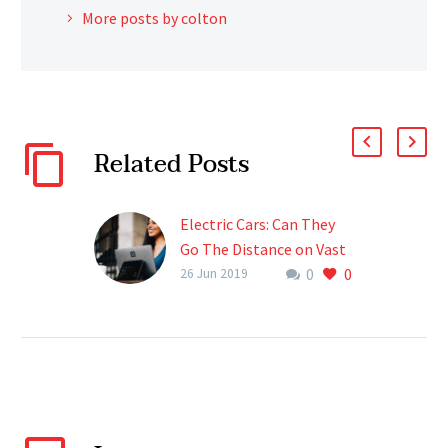
More posts by colton
Related Posts
Electric Cars: Can They
Go The Distance on Vast
0
0
Australian Roads?
26 Jun 2019
(Demo)
Lorem ipsum dolor sit
ametcon sectetur
adipisicing elit, sed
doiusmod tempor incidi
labore et dolore. agna