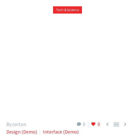
Tech & Science



By colton
0
0
Design (Demo)
Interface (Demo)