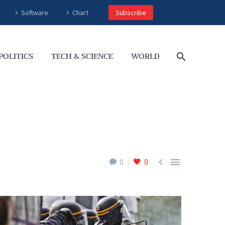
Software
Chart
Subscribe
POLITICS
TECH & SCIENCE
WORLD


0
0