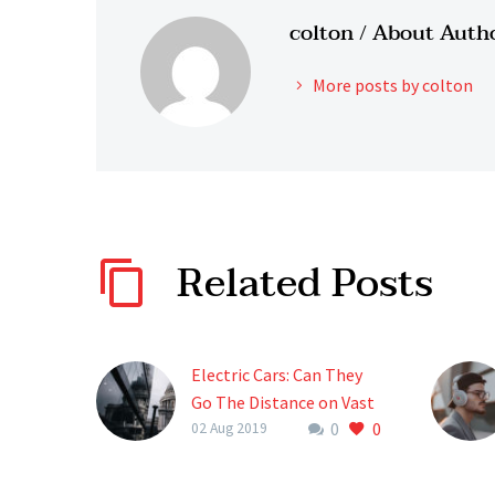
colton
/ About Auth
More posts by colton
Related Posts
Electric Cars: Can They
Go The Distance on Vast
0
0
Australian Roads?
02 Aug 2019
(Demo)