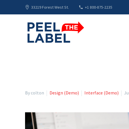
33219 Forest West St.
+1 800-875-2235
By colton
Design (Demo)
Interface (Demo)
Ju