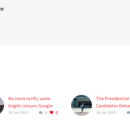
or
No more serifs, same
The Presidential
bright colours: Google
Candidates Deba
0
0
new identity (Demo)
Granting Asylum
24 Jun 2019
26 Jun 2019
Lorem ipsum dolor sit
Lorem ipsum dolo
ametcon sectetur
ametcon sectetu