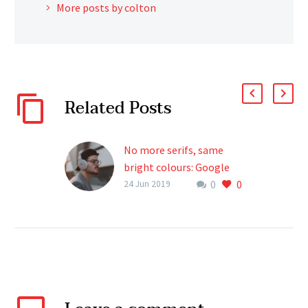
More posts by colton
Related Posts
No more serifs, same
bright colours: Google
0
0
new identity (Demo)
24 Jun 2019
Lorem ipsum dolor sit
ametcon sectetur
adipisicing elit, sed
doiusmod tempor incidi
labore et dolore.