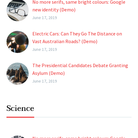
No more serifs, same bright colours: Google
new identity (Demo)
Lorem ipsum dolor sit ametcon sectetur
June 17, 2019
adipisicing elit, sed doiusmod tempor incidi
labore et dolore.
Electric Cars: Can They Go The Distance on
Vast Australian Roads? (Demo)
Lorem ipsum dolor sit ametcon sectetur
June 17, 2019
adipisicing elit, sed doiusmod tempor incidi
labore et dolore.
The Presidential Candidates Debate Granting
Asylum (Demo)
Lorem ipsum dolor sit ametcon sectetur
June 17, 2019
adipisicing elit, sed doiusmod tempor incidi
labore et dolore.
Science