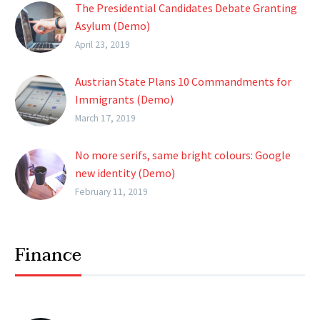
The Presidential Candidates Debate Granting
Asylum (Demo)
Lorem ipsum dolor sit ametcon sectetur
April 23, 2019
adipisicing elit, sed doiusmod tempor incidi
labore et dolore.
Austrian State Plans 10 Commandments for
Immigrants (Demo)
Lorem ipsum dolor sit ametcon sectetur
March 17, 2019
adipisicing elit, sed doiusmod tempor incidi
labore et dolore.
No more serifs, same bright colours: Google
new identity (Demo)
Lorem ipsum dolor sit ametcon sectetur
February 11, 2019
adipisicing elit, sed doiusmod tempor incidi
labore et dolore.
Finance