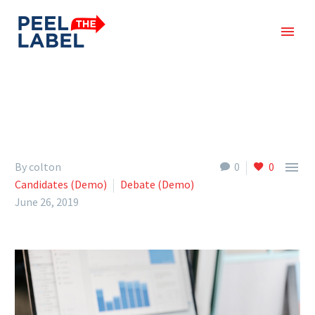

By colton
0
0
Candidates (Demo)
Debate (Demo)
June 26, 2019